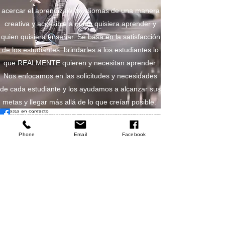
acercar el aprendizaje de idiomas de una manera
creativa y accesible a quien quisiera aprender y
quien quisiera enseñar. Se basa en la satisfacción
de los estudiantes: brindarles a los estudiantes lo
que REALMENTE quieren y necesitan aprender.
Nos enfocamos en las solicitudes y necesidades
de cada estudiante y los ayudamos a alcanzar sus
metas y llegar más allá de lo que creían posible.
Ponerse en contacto
©2022 por Academia TULIP. Orgullosamente creado con
Wix.com
Phone
Email
Facebook